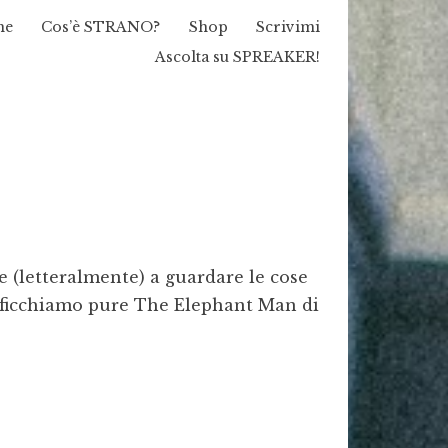
me
Cos’è STRANO?
Shop
Scrivimi
Ascolta su SPREAKER!
e (letteralmente) a guardare le cose
i ficchiamo pure The Elephant Man di