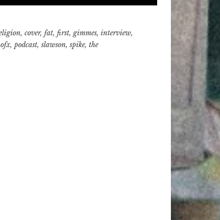
eligion
,
cover
,
fat
,
first
,
gimmes
,
interview
,
ofx
,
podcast
,
slawson
,
spike
,
the