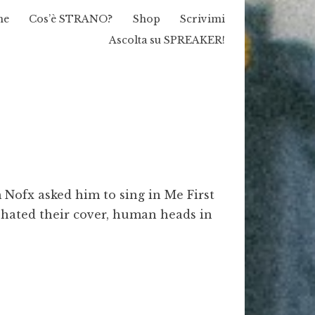
me
Cos’è STRANO?
Shop
Scrivimi
Ascolta su SPREAKER!
 Nofx asked him to sing in Me First
ated their cover, human heads in